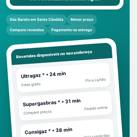
Gás Barato em Santa Cândida
Menor preço
Compare revendas
Pagamento na entrega
Revendas disponíveis no seu endereço
Ultragaz * • 24 min
Pix e cartão
Frete grátis
Supergasbras * • 31 min
Pedido online
Compare preços
Consigaz * • 38 min
Veja condições