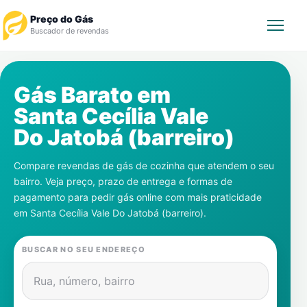
Preço do Gás
Buscador de revendas
Rastrear Pedido
Gás Barato em
Santa Cecília Vale
Revendedor
Do Jatobá (barreiro)
Notícias
Compare revendas de gás de cozinha que atendem o seu
bairro. Veja preço, prazo de entrega e formas de
Cadastre-se
pagamento para pedir gás online com mais praticidade
em
Santa Cecília Vale Do Jatobá (barreiro)
.
Gás
BUSCAR NO SEU ENDEREÇO
Contatos
Rua, número, bairro