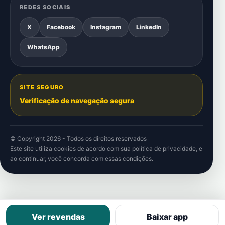
REDES SOCIAIS
X
Facebook
Instagram
LinkedIn
WhatsApp
SITE SEGURO
Verificação de navegação segura
© Copyright 2026 - Todos os direitos reservados
Este site utiliza cookies de acordo com sua
política de privacidade
, e
ao continuar, você concorda com essas condições.
Ver revendas
Baixar app