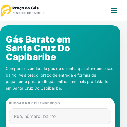
Preço do Gás
Buscador de revendas
Rastrear Pedido
Gás Barato em
Santa Cruz Do
Revendedor
Capibaribe
Notícias
Compare revendas de gás de cozinha que atendem o seu
bairro. Veja preço, prazo de entrega e formas de
Cadastre-se
pagamento para pedir gás online com mais praticidade
em
Santa Cruz Do Capibaribe
.
Gás
BUSCAR NO SEU ENDEREÇO
Contatos
Rua, número, bairro