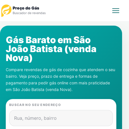
Preço do Gás
Buscador de revendas
Rastrear Pedido
Gás Barato em
São
João Batista (venda
Revendedor
Nova)
Notícias
Compare revendas de gás de cozinha que atendem o seu
bairro. Veja preço, prazo de entrega e formas de
Cadastre-se
pagamento para pedir gás online com mais praticidade
em
São João Batista (venda Nova)
.
Gás
BUSCAR NO SEU ENDEREÇO
Contatos
Rua, número, bairro