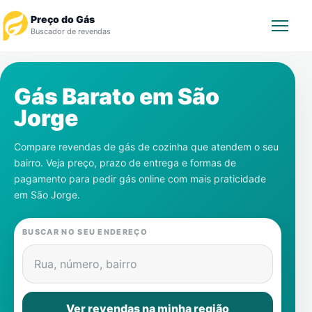
Preço do Gás
Buscador de revendas
Rastrear Pedido
Gás Barato em
São
Jorge
Revendedor
Compare revendas de gás de cozinha que atendem o seu
Notícias
bairro. Veja preço, prazo de entrega e formas de
pagamento para pedir gás online com mais praticidade
Cadastre-se
em
São Jorge
.
Gás
BUSCAR NO SEU ENDEREÇO
Contatos
Rua, número, bairro
Ver revendas na minha região