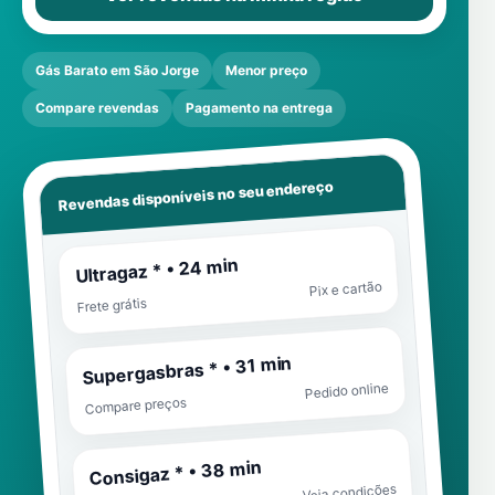
Gás Barato em São Jorge
Menor preço
Compare revendas
Pagamento na entrega
Revendas disponíveis no seu endereço
Ultragaz * • 24 min
Pix e cartão
Frete grátis
Supergasbras * • 31 min
Pedido online
Compare preços
Consigaz * • 38 min
Veja condições