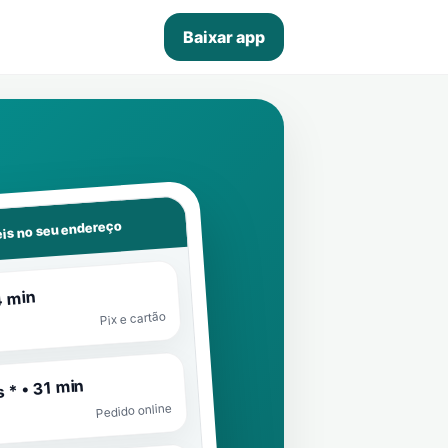
Baixar app
is no seu endereço
4 min
Pix e cartão
 * • 31 min
Pedido online