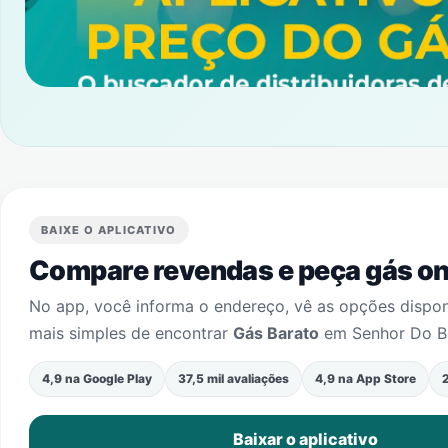
BAIXE O APLICATIVO
Compare revendas e peça gás onl
No app, você informa o endereço, vê as opções dispo
mais simples de encontrar
Gás Barato
em
Senhor Do B
4,9 na Google Play
37,5 mil avaliações
4,9 na App Store
2
Baixar o aplicativo