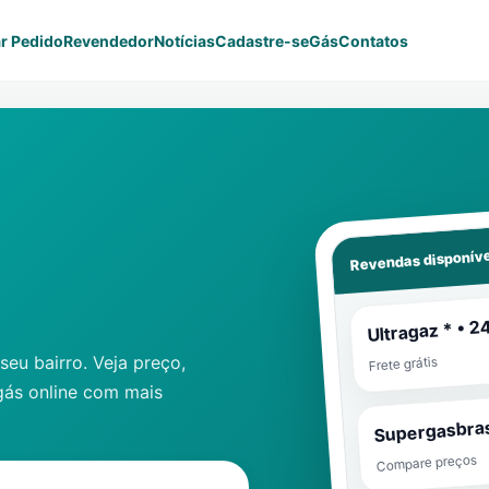
r Pedido
Revendedor
Notícias
Cadastre-se
Gás
Contatos
Revendas disponíve
Ultragaz * • 2
eu bairro. Veja preço,
Frete grátis
gás online com mais
Supergasbras
Compare preços