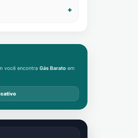
im você encontra
Gás Barato
em
icativo