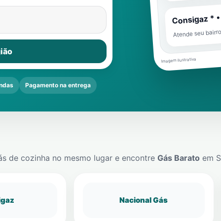
Consigaz * •
Atende seu bairr
ião
Imagem ilustrativa
ndas
Pagamento na entrega
ás de cozinha no mesmo lugar e encontre
Gás Barato
em
S
igaz
Nacional Gás