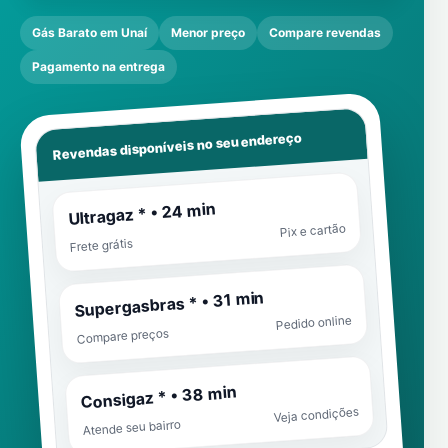
Gás Barato em Unaí
Menor preço
Compare revendas
Pagamento na entrega
Revendas disponíveis no seu endereço
Ultragaz * • 24 min
Pix e cartão
Frete grátis
Supergasbras * • 31 min
Pedido online
Compare preços
Consigaz * • 38 min
Veja condições
Atende seu bairro