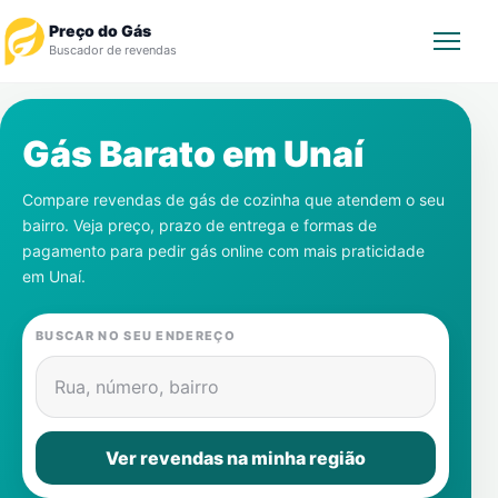
Preço do Gás
Buscador de revendas
Rastrear Pedido
Gás Barato em
Unaí
Revendedor
Compare revendas de gás de cozinha que atendem o seu
bairro. Veja preço, prazo de entrega e formas de
Notícias
pagamento para pedir gás online com mais praticidade
em
Unaí
.
Cadastre-se
BUSCAR NO SEU ENDEREÇO
Gás
Rua, número, bairro
Contatos
Ver revendas na minha região