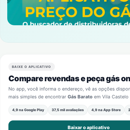
BAIXE O APLICATIVO
Compare revendas e peça gás onl
No app, você informa o endereço, vê as opções dispo
mais simples de encontrar
Gás Barato
em
Vila Castelo
4,9 na Google Play
37,5 mil avaliações
4,9 na App Store
2
Baixar o aplicativo