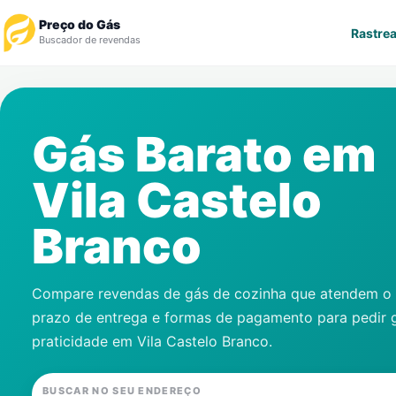
Preço do Gás
Rastrea
Buscador de revendas
Rastrear Pedido
Gás Barato em
Revendedor
Vila Castelo
Notícias
Branco
Cadastre-se
Gás
Compare revendas de gás de cozinha que atendem o s
prazo de entrega e formas de pagamento para pedir 
Contatos
praticidade em
Vila Castelo Branco
.
BUSCAR NO SEU ENDEREÇO