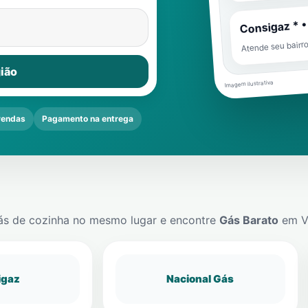
Consigaz * •
Atende seu bairr
ião
Imagem ilustrativa
vendas
Pagamento na entrega
ás de cozinha no mesmo lugar e encontre
Gás Barato
em
V
igaz
Nacional Gás