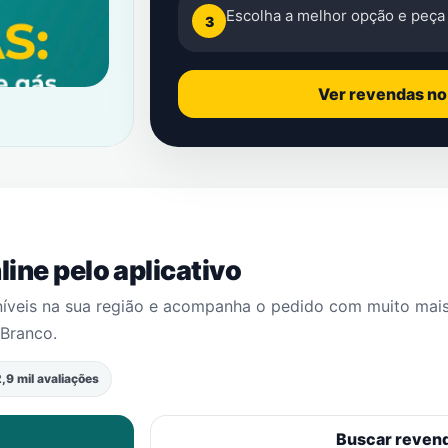
Escolha a melhor opção e peça 
3
Ver revendas n
ine pelo aplicativo
níveis na sua região e acompanha o pedido com muito mai
 Branco
.
,9 mil avaliações
Buscar reven