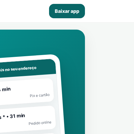
Baixar app
is no seu endereço
4 min
Pix e cartão
 * • 31 min
Pedido online