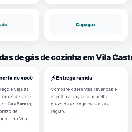
gás
Copagaz
das de gás de cozinha em Vila Cast
⚡
perto de você
Entrega rápida
eço e veja as
Compare diferentes revendas e
óximas de você.
escolha a opção com melhor
 por
Gás Barato
,
prazo de entrega para a sua
prazo de
região.
 pedir em
Vila