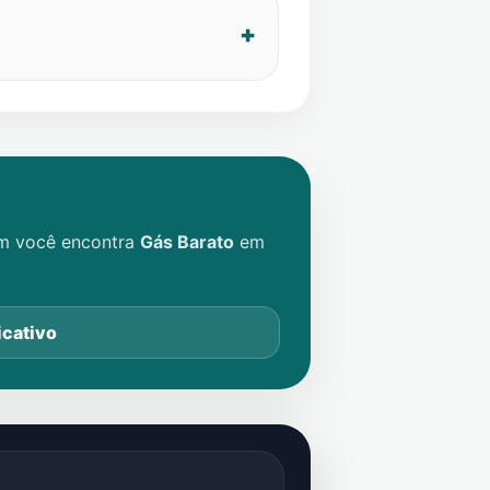
im você encontra
Gás Barato
em
icativo