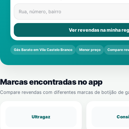
Rua, número, bairro
Ver revendas na minha reg
Gás Barato em Vila Castelo Branco
Menor preço
Compare re
Marcas encontradas no app
Compare revendas com diferentes marcas de botijão de g
Ultragaz
Cons