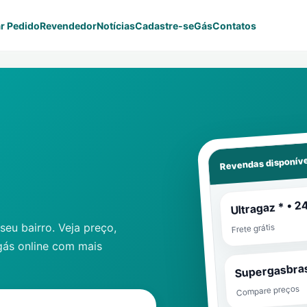
r Pedido
Revendedor
Notícias
Cadastre-se
Gás
Contatos
Revendas disponíve
Ultragaz * • 2
eu bairro. Veja preço,
Frete grátis
gás online com mais
Supergasbras
Compare preços