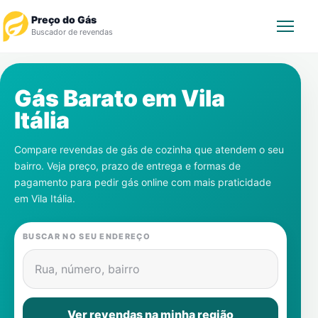
Preço do Gás
Buscador de revendas
Rastrear Pedido
Gás Barato em
Vila
Itália
Revendedor
Compare revendas de gás de cozinha que atendem o seu
Notícias
bairro. Veja preço, prazo de entrega e formas de
pagamento para pedir gás online com mais praticidade
Cadastre-se
em
Vila Itália
.
Gás
BUSCAR NO SEU ENDEREÇO
Contatos
Rua, número, bairro
Ver revendas na minha região