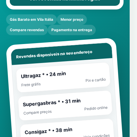
Gás Barato em Vila Itália
Menor preço
Compare revendas
Pagamento na entrega
Revendas disponíveis no seu endereço
Ultragaz * • 24 min
Pix e cartão
Frete grátis
Supergasbras * • 31 min
Pedido online
Compare preços
Consigaz * • 38 min
Veja condições