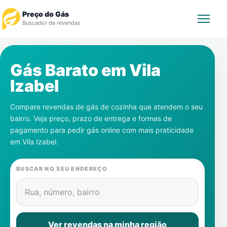
Preço do Gás
Buscador de revendas
Rastrear Pedido
Gás Barato em
Vila
Izabel
Revendedor
Compare revendas de gás de cozinha que atendem o seu
Notícias
bairro. Veja preço, prazo de entrega e formas de
pagamento para pedir gás online com mais praticidade
Cadastre-se
em
Vila Izabel
.
Gás
BUSCAR NO SEU ENDEREÇO
Contatos
Rua, número, bairro
Ver revendas na minha região