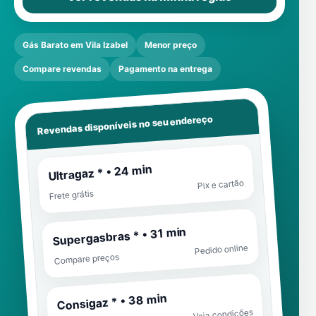
Gás Barato em Vila Izabel
Menor preço
Compare revendas
Pagamento na entrega
Revendas disponíveis no seu endereço
Ultragaz * • 24 min
Pix e cartão
Frete grátis
Supergasbras * • 31 min
Pedido online
Compare preços
Consigaz * • 38 min
Veja condições