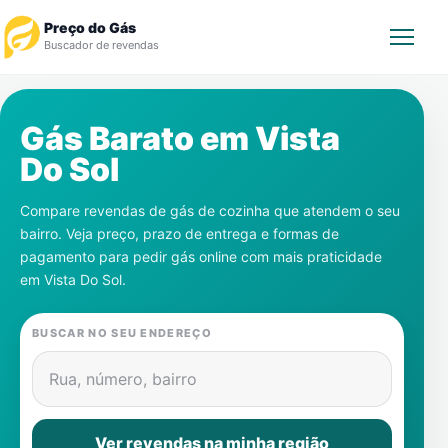
Preço do Gás
Buscador de revendas
Rastrear Pedido
Gás Barato em
Vista
Do Sol
Revendedor
Compare revendas de gás de cozinha que atendem o seu
Notícias
bairro. Veja preço, prazo de entrega e formas de
pagamento para pedir gás online com mais praticidade
Cadastre-se
em
Vista Do Sol
.
Gás
BUSCAR NO SEU ENDEREÇO
Contatos
Rua, número, bairro
Ver revendas na minha região