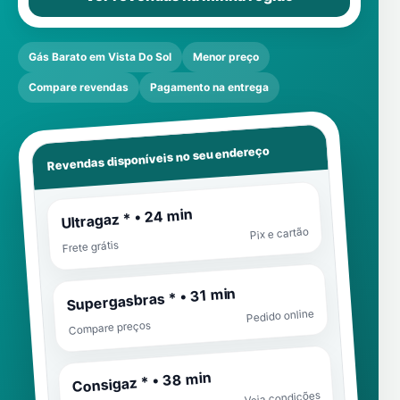
Gás Barato em Vista Do Sol
Menor preço
Compare revendas
Pagamento na entrega
Revendas disponíveis no seu endereço
Ultragaz * • 24 min
Pix e cartão
Frete grátis
Supergasbras * • 31 min
Pedido online
Compare preços
Consigaz * • 38 min
Veja condições