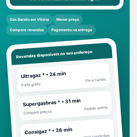
Gás Barato em Vitória
Menor preço
Compare revendas
Pagamento na entrega
Revendas disponíveis no seu endereço
Ultragaz * • 24 min
Pix e cartão
Frete grátis
Supergasbras * • 31 min
Pedido online
Compare preços
Consigaz * • 38 min
Veja condições