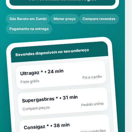
Gás Barato em Zumbi
Menor preço
Compare revendas
Pagamento na entrega
Revendas disponíveis no seu endereço
Ultragaz * • 24 min
Pix e cartão
Frete grátis
Supergasbras * • 31 min
Pedido online
Compare preços
Consigaz * • 38 min
Veja condições