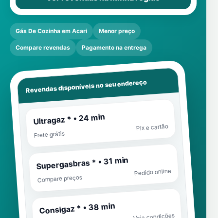
Gás De Cozinha em Acari
Menor preço
Compare revendas
Pagamento na entrega
Revendas disponíveis no seu endereço
Ultragaz * • 24 min
Pix e cartão
Frete grátis
Supergasbras * • 31 min
Pedido online
Compare preços
Consigaz * • 38 min
Veja condições