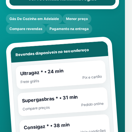
Gás De Cozinha em Adelaide
Menor preço
Compare revendas
Pagamento na entrega
Revendas disponíveis no seu endereço
Ultragaz * • 24 min
Pix e cartão
Frete grátis
Supergasbras * • 31 min
Pedido online
Compare preços
Consigaz * • 38 min
Veja condições