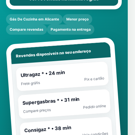
Gás De Cozinha em Alicante
Menor preço
Compare revendas
Pagamento na entrega
Revendas disponíveis no seu endereço
Ultragaz * • 24 min
Pix e cartão
Frete grátis
Supergasbras * • 31 min
Pedido online
Compare preços
Consigaz * • 38 min
Veja condições