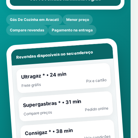
Gás De Cozinha em Aracati
Menor preço
Compare revendas
Pagamento na entrega
Revendas disponíveis no seu endereço
Ultragaz * • 24 min
Pix e cartão
Frete grátis
Supergasbras * • 31 min
Pedido online
Compare preços
Consigaz * • 38 min
Veja condições