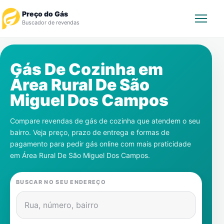
Preço do Gás
Buscador de revendas
Rastrear Pedido
Gás De Cozinha em
Área Rural De São
Revendedor
Miguel Dos Campos
Notícias
Compare revendas de gás de cozinha que atendem o seu
bairro. Veja preço, prazo de entrega e formas de
Cadastre-se
pagamento para pedir gás online com mais praticidade
em
Área Rural De São Miguel Dos Campos
.
Gás
BUSCAR NO SEU ENDEREÇO
Contatos
Rua, número, bairro