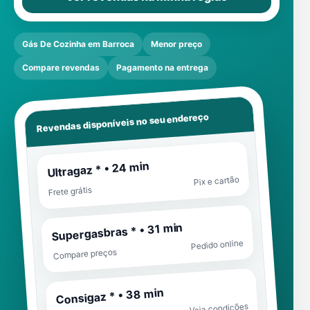
Gás De Cozinha em Barroca
Menor preço
Compare revendas
Pagamento na entrega
Revendas disponíveis no seu endereço
Ultragaz * • 24 min
Pix e cartão
Frete grátis
Supergasbras * • 31 min
Pedido online
Compare preços
Consigaz * • 38 min
Veja condições