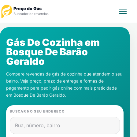
Preço do Gás
Buscador de revendas
Rastrear Pedido
Gás De Cozinha em
Bosque De Barão
Revendedor
Geraldo
Notícias
Compare revendas de gás de cozinha que atendem o seu
bairro. Veja preço, prazo de entrega e formas de
Cadastre-se
pagamento para pedir gás online com mais praticidade
em
Bosque De Barão Geraldo
.
Gás
BUSCAR NO SEU ENDEREÇO
Contatos
Rua, número, bairro