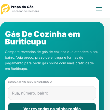
Preço do Gás
Buscador de revendas
Rastrear Pedido
Gás De Cozinha em
Buriticupu
Revendedor
Compare revendas de gás de cozinha que atendem o seu
Notícias
bairro. Veja preço, prazo de entrega e formas de
pagamento para pedir gás online com mais praticidade
Cadastre-se
em
Buriticupu
.
Gás
BUSCAR NO SEU ENDEREÇO
Contatos
Rua, número, bairro
Ver revendas na minha região