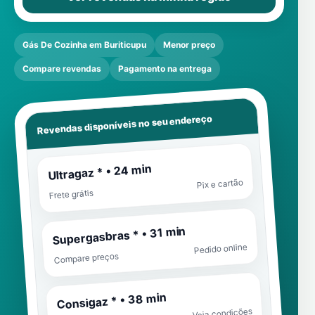
Gás De Cozinha em Buriticupu
Menor preço
Compare revendas
Pagamento na entrega
Revendas disponíveis no seu endereço
Ultragaz * • 24 min
Pix e cartão
Frete grátis
Supergasbras * • 31 min
Pedido online
Compare preços
Consigaz * • 38 min
Veja condições