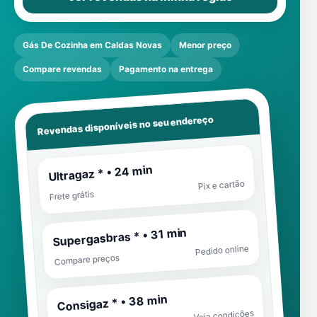
Gás De Cozinha em Caldas Novas
Menor preço
Compare revendas
Pagamento na entrega
Revendas disponíveis no seu endereço
Ultragaz * • 24 min
Pix e cartão
Frete grátis
Supergasbras * • 31 min
Pedido online
Compare preços
Consigaz * • 38 min
Veja condições