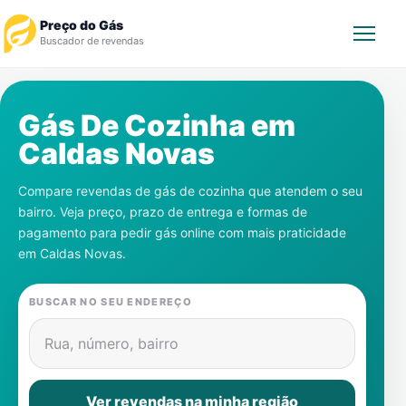
Preço do Gás
Buscador de revendas
Rastrear Pedido
Gás De Cozinha em
Caldas Novas
Revendedor
Compare revendas de gás de cozinha que atendem o seu
Notícias
bairro. Veja preço, prazo de entrega e formas de
pagamento para pedir gás online com mais praticidade
Cadastre-se
em
Caldas Novas
.
Gás
BUSCAR NO SEU ENDEREÇO
Contatos
Rua, número, bairro
Ver revendas na minha região