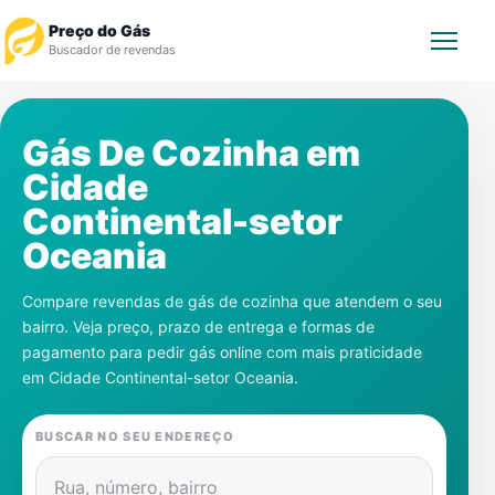
Preço do Gás
Buscador de revendas
Rastrear Pedido
Gás De Cozinha em
Cidade
Revendedor
Continental-setor
Notícias
Oceania
Cadastre-se
Compare revendas de gás de cozinha que atendem o seu
bairro. Veja preço, prazo de entrega e formas de
Gás
pagamento para pedir gás online com mais praticidade
em
Cidade Continental-setor Oceania
.
Contatos
BUSCAR NO SEU ENDEREÇO
Rua, número, bairro