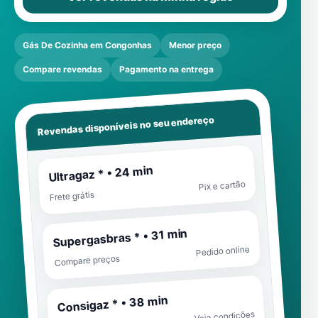
Gás De Cozinha em Congonhas
Menor preço
Compare revendas
Pagamento na entrega
Revendas disponíveis no seu endereço
Ultragaz * • 24 min
Pix e cartão
Frete grátis
Supergasbras * • 31 min
Pedido online
Compare preços
Consigaz * • 38 min
Veja condições