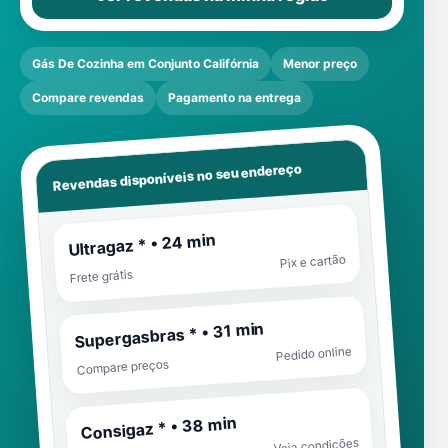
Gás De Cozinha em Conjunto Califórnia
Menor preço
Compare revendas
Pagamento na entrega
Revendas disponíveis no seu endereço
Ultragaz * • 24 min
Pix e cartão
Frete grátis
Supergasbras * • 31 min
Pedido online
Compare preços
Consigaz * • 38 min
Veja condições