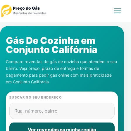
Preço do Gás
Buscador de revendas
Rastrear Pedido
Gás De Cozinha em
Conjunto Califórnia
Revendedor
Compare revendas de gás de cozinha que atendem o seu
Notícias
bairro. Veja preço, prazo de entrega e formas de
pagamento para pedir gás online com mais praticidade
Cadastre-se
em
Conjunto Califórnia
.
Gás
BUSCAR NO SEU ENDEREÇO
Contatos
Rua, número, bairro
Ver revendas na minha região