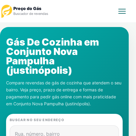
Preço do Gás
Buscador de revendas
Rastrear Pedido
Gás De Cozinha em
Conjunto Nova
Revendedor
Pampulha
Notícias
(justinópolis)
Cadastre-se
Compare revendas de gás de cozinha que atendem o seu
bairro. Veja preço, prazo de entrega e formas de
Gás
pagamento para pedir gás online com mais praticidade
em
Conjunto Nova Pampulha (justinópolis)
.
Contatos
BUSCAR NO SEU ENDEREÇO
Rua, número, bairro