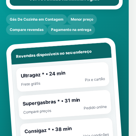
Gás De Cozinha em Contagem
Menor preço
Compare revendas
Pagamento na entrega
Revendas disponíveis no seu endereço
Ultragaz * • 24 min
Pix e cartão
Frete grátis
Supergasbras * • 31 min
Pedido online
Compare preços
Consigaz * • 38 min
Veja condições