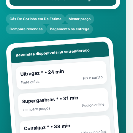
Gás De Cozinha em De Fátima
Menor preço
Compare revendas
Pagamento na entrega
Revendas disponíveis no seu endereço
Ultragaz * • 24 min
Pix e cartão
Frete grátis
Supergasbras * • 31 min
Pedido online
Compare preços
Consigaz * • 38 min
Veja condições