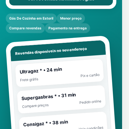
Gás De Cozinha em Estoril
Menor preço
Compare revendas
Pagamento na entrega
Revendas disponíveis no seu endereço
Ultragaz * • 24 min
Pix e cartão
Frete grátis
Supergasbras * • 31 min
Pedido online
Compare preços
Consigaz * • 38 min
Veja condições