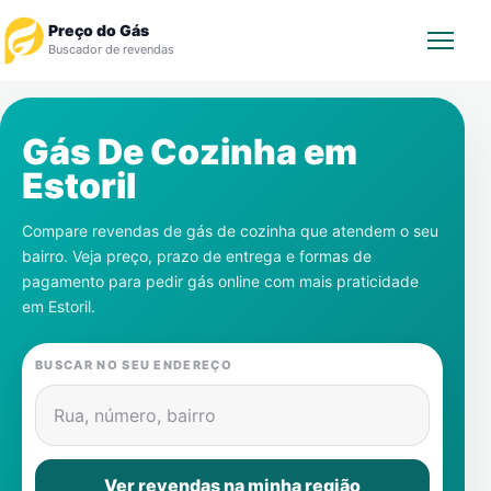
Preço do Gás
Buscador de revendas
Rastrear Pedido
Gás De Cozinha em
Estoril
Revendedor
Compare revendas de gás de cozinha que atendem o seu
Notícias
bairro. Veja preço, prazo de entrega e formas de
pagamento para pedir gás online com mais praticidade
Cadastre-se
em
Estoril
.
Gás
BUSCAR NO SEU ENDEREÇO
Contatos
Rua, número, bairro
Ver revendas na minha região