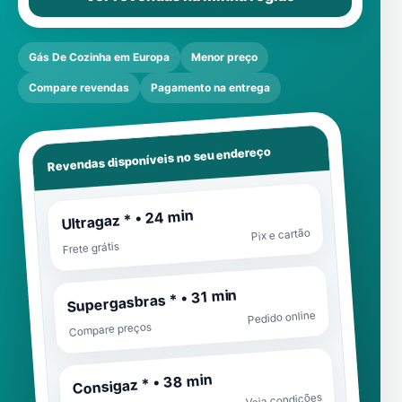
Gás De Cozinha em Europa
Menor preço
Compare revendas
Pagamento na entrega
Revendas disponíveis no seu endereço
Ultragaz * • 24 min
Pix e cartão
Frete grátis
Supergasbras * • 31 min
Pedido online
Compare preços
Consigaz * • 38 min
Veja condições