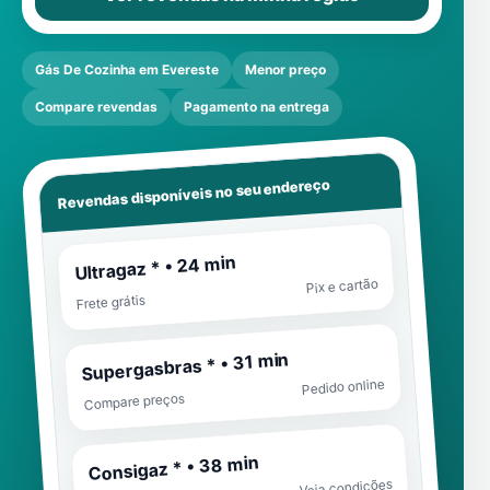
Gás De Cozinha em Evereste
Menor preço
Compare revendas
Pagamento na entrega
Revendas disponíveis no seu endereço
Ultragaz * • 24 min
Pix e cartão
Frete grátis
Supergasbras * • 31 min
Pedido online
Compare preços
Consigaz * • 38 min
Veja condições