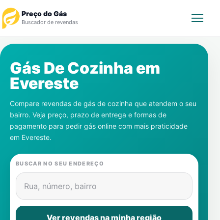
Preço do Gás
Buscador de revendas
Rastrear Pedido
Gás De Cozinha em
Evereste
Revendedor
Compare revendas de gás de cozinha que atendem o seu
Notícias
bairro. Veja preço, prazo de entrega e formas de
pagamento para pedir gás online com mais praticidade
Cadastre-se
em
Evereste
.
Gás
BUSCAR NO SEU ENDEREÇO
Contatos
Rua, número, bairro
Ver revendas na minha região