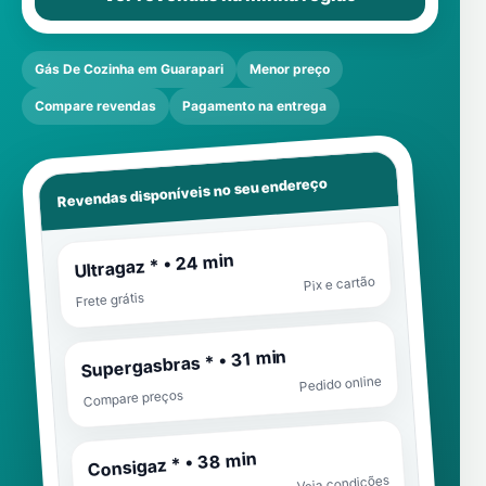
Gás De Cozinha em Guarapari
Menor preço
Compare revendas
Pagamento na entrega
Revendas disponíveis no seu endereço
Ultragaz * • 24 min
Pix e cartão
Frete grátis
Supergasbras * • 31 min
Pedido online
Compare preços
Consigaz * • 38 min
Veja condições