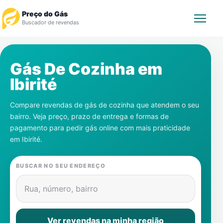
Preço do Gás
Buscador de revendas
Rastrear Pedido
Gás De Cozinha em
Ibirité
Revendedor
Compare revendas de gás de cozinha que atendem o seu
Notícias
bairro. Veja preço, prazo de entrega e formas de
pagamento para pedir gás online com mais praticidade
Cadastre-se
em
Ibirité
.
Gás
BUSCAR NO SEU ENDEREÇO
Contatos
Rua, número, bairro
Ver revendas na minha região