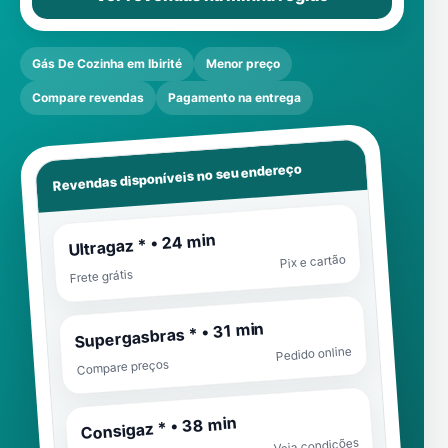
Gás De Cozinha em Ibirité
Menor preço
Compare revendas
Pagamento na entrega
Revendas disponíveis no seu endereço
Ultragaz * • 24 min
Pix e cartão
Frete grátis
Supergasbras * • 31 min
Pedido online
Compare preços
Consigaz * • 38 min
Veja condições