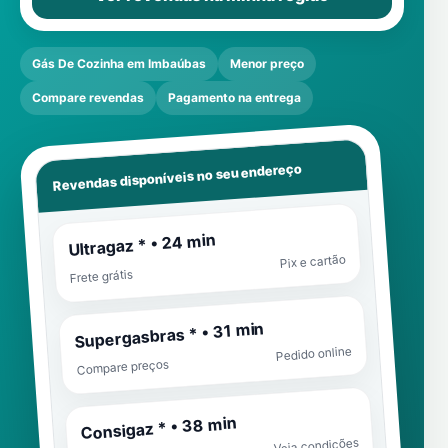
Gás De Cozinha em Imbaúbas
Menor preço
Compare revendas
Pagamento na entrega
Revendas disponíveis no seu endereço
Ultragaz * • 24 min
Pix e cartão
Frete grátis
Supergasbras * • 31 min
Pedido online
Compare preços
Consigaz * • 38 min
Veja condições