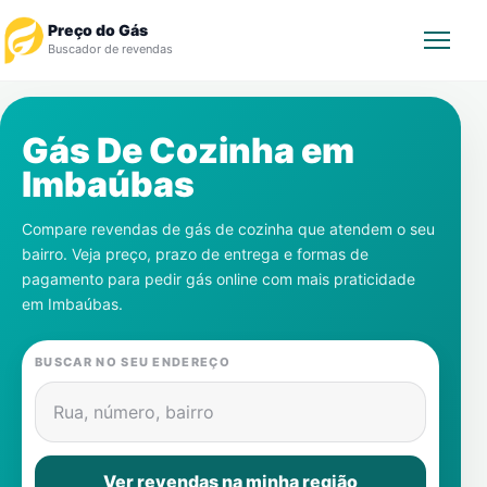
Preço do Gás
Buscador de revendas
Rastrear Pedido
Gás De Cozinha em
Imbaúbas
Revendedor
Compare revendas de gás de cozinha que atendem o seu
Notícias
bairro. Veja preço, prazo de entrega e formas de
pagamento para pedir gás online com mais praticidade
Cadastre-se
em
Imbaúbas
.
Gás
BUSCAR NO SEU ENDEREÇO
Contatos
Rua, número, bairro
Ver revendas na minha região