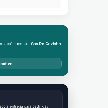
im você encontra
Gás De Cozinha
icativo
ço e entrega para pedir gás