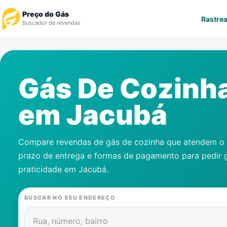
Preço do Gás
Rastrea
Buscador de revendas
Rastrear Pedido
Gás De Cozinh
Revendedor
em
Jacubá
Notícias
Cadastre-se
Compare revendas de gás de cozinha que atendem o s
prazo de entrega e formas de pagamento para pedir 
Gás
praticidade em
Jacubá
.
Contatos
BUSCAR NO SEU ENDEREÇO
Rua, número, bairro