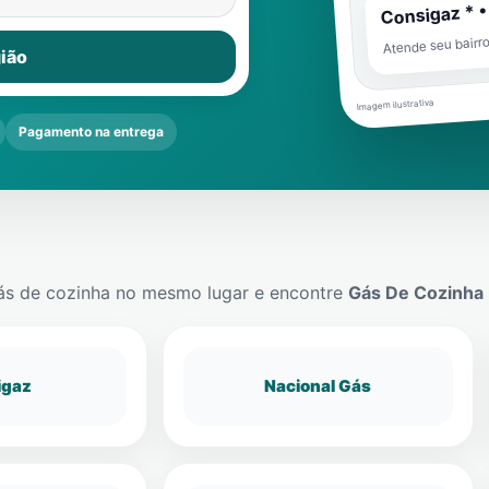
Consigaz * •
Atende seu bairr
ião
Imagem ilustrativa
Pagamento na entrega
ás de cozinha no mesmo lugar e encontre
Gás De Cozinha
igaz
Nacional Gás