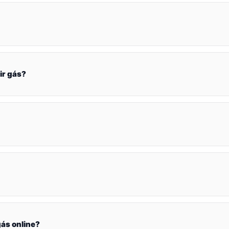
ir gás?
ás online?