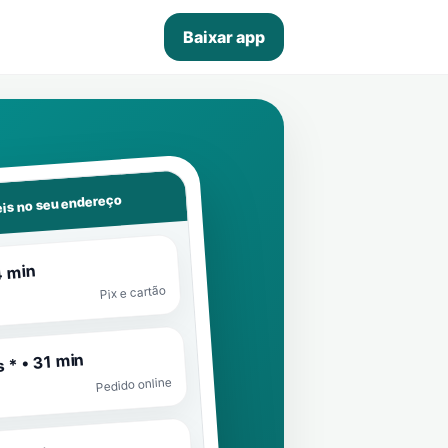
Baixar app
is no seu endereço
4 min
Pix e cartão
 * • 31 min
Pedido online