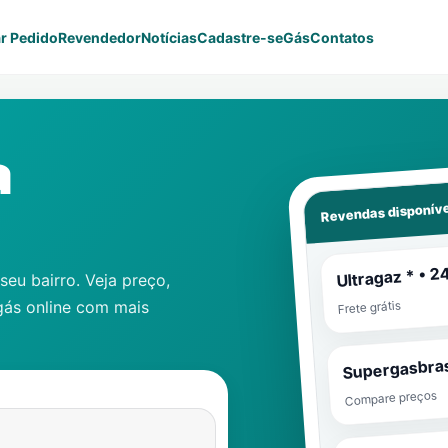
r Pedido
Revendedor
Notícias
Cadastre-se
Gás
Contatos
a
Revendas disponíve
Ultragaz * • 2
eu bairro. Veja preço,
gás online com mais
Frete grátis
Supergasbras
Compare preços