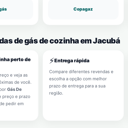
gás
Copagaz
ndas de gás de cozinha em Jacubá
⚡
nha perto de
Entrega rápida
Compare diferentes revendas e
eço e veja as
escolha a opção com melhor
óximas de você.
prazo de entrega para a sua
 por
Gás De
região.
e preço e prazo
 de pedir em