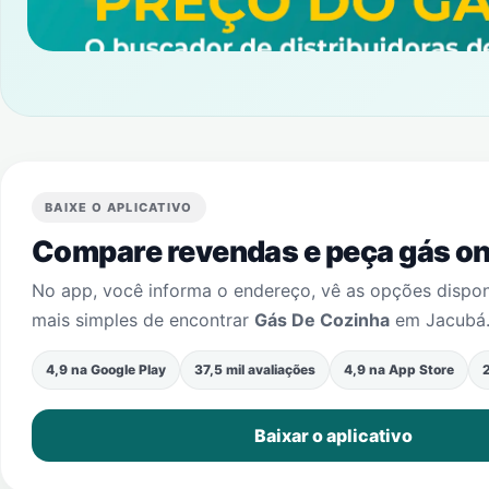
BAIXE O APLICATIVO
Compare revendas e peça gás onl
No app, você informa o endereço, vê as opções dispo
mais simples de encontrar
Gás De Cozinha
em
Jacubá
4,9 na Google Play
37,5 mil avaliações
4,9 na App Store
2
Baixar o aplicativo