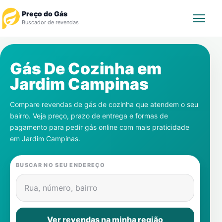
Preço do Gás
Buscador de revendas
Rastrear Pedido
Gás De Cozinha em
Jardim Campinas
Revendedor
Compare revendas de gás de cozinha que atendem o seu
Notícias
bairro. Veja preço, prazo de entrega e formas de
pagamento para pedir gás online com mais praticidade
Cadastre-se
em
Jardim Campinas
.
Gás
BUSCAR NO SEU ENDEREÇO
Contatos
Rua, número, bairro
Ver revendas na minha região