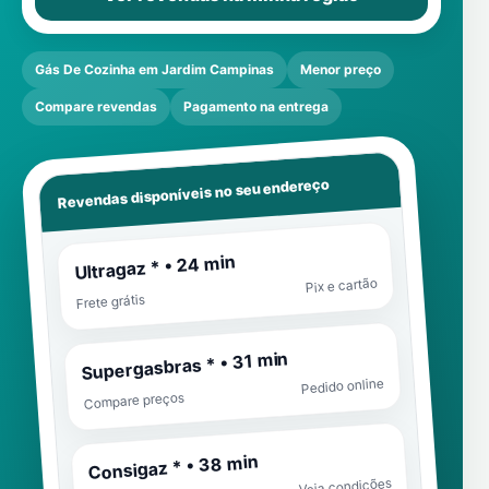
Gás De Cozinha em Jardim Campinas
Menor preço
Compare revendas
Pagamento na entrega
Revendas disponíveis no seu endereço
Ultragaz * • 24 min
Pix e cartão
Frete grátis
Supergasbras * • 31 min
Pedido online
Compare preços
Consigaz * • 38 min
Veja condições