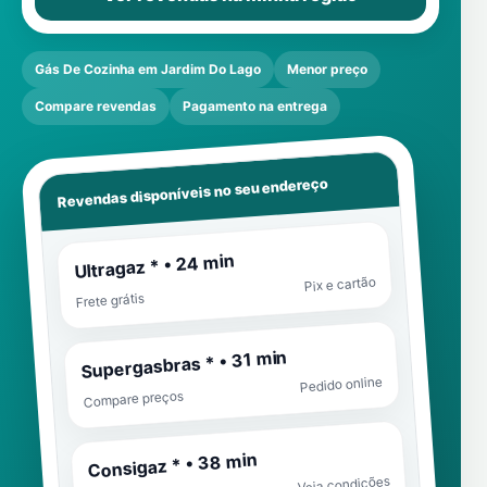
Gás De Cozinha em Jardim Do Lago
Menor preço
Compare revendas
Pagamento na entrega
Revendas disponíveis no seu endereço
Ultragaz * • 24 min
Pix e cartão
Frete grátis
Supergasbras * • 31 min
Pedido online
Compare preços
Consigaz * • 38 min
Veja condições