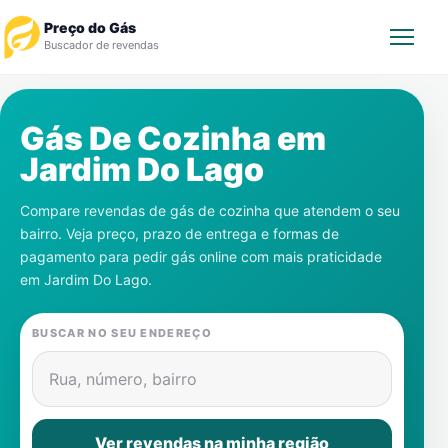
Preço do Gás
Buscador de revendas
Rastrear Pedido
Gás De Cozinha em
Jardim Do Lago
Revendedor
Compare revendas de gás de cozinha que atendem o seu
Notícias
bairro. Veja preço, prazo de entrega e formas de
pagamento para pedir gás online com mais praticidade
Cadastre-se
em
Jardim Do Lago
.
Gás
BUSCAR NO SEU ENDEREÇO
Contatos
Rua, número, bairro
Ver revendas na minha região