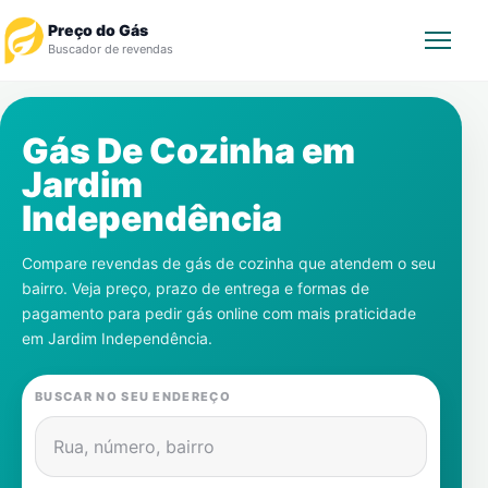
Preço do Gás
Buscador de revendas
Rastrear Pedido
Gás De Cozinha em
Jardim
Revendedor
Independência
Notícias
Compare revendas de gás de cozinha que atendem o seu
bairro. Veja preço, prazo de entrega e formas de
Cadastre-se
pagamento para pedir gás online com mais praticidade
em
Jardim Independência
.
Gás
BUSCAR NO SEU ENDEREÇO
Contatos
Rua, número, bairro