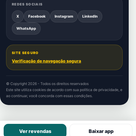
REDES SOCIAIS
X
Facebook
Instagram
LinkedIn
WhatsApp
SITE SEGURO
Verificação de navegação segura
© Copyright 2026 - Todos os direitos reservados
Este site utiliza cookies de acordo com sua
política de privacidade
, e
ao continuar, você concorda com essas condições.
Ver revendas
Baixar app