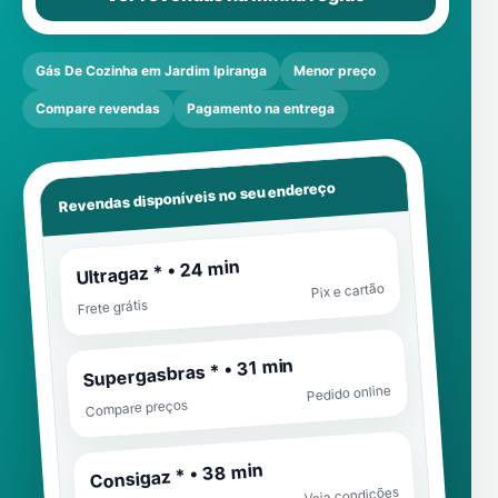
Gás De Cozinha em Jardim Ipiranga
Menor preço
Compare revendas
Pagamento na entrega
Revendas disponíveis no seu endereço
Ultragaz * • 24 min
Pix e cartão
Frete grátis
Supergasbras * • 31 min
Pedido online
Compare preços
Consigaz * • 38 min
Veja condições