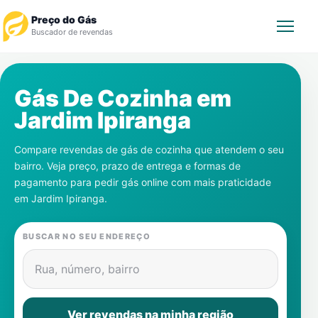
Preço do Gás
Buscador de revendas
Rastrear Pedido
Gás De Cozinha em
Jardim Ipiranga
Revendedor
Compare revendas de gás de cozinha que atendem o seu
Notícias
bairro. Veja preço, prazo de entrega e formas de
pagamento para pedir gás online com mais praticidade
Cadastre-se
em
Jardim Ipiranga
.
Gás
BUSCAR NO SEU ENDEREÇO
Contatos
Rua, número, bairro
Ver revendas na minha região