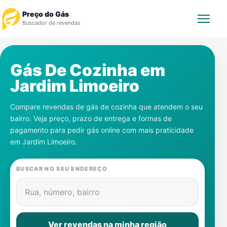
Preço do Gás
Buscador de revendas
Rastrear Pedido
Gás De Cozinha em
Jardim Limoeiro
Revendedor
Compare revendas de gás de cozinha que atendem o seu
Notícias
bairro. Veja preço, prazo de entrega e formas de
pagamento para pedir gás online com mais praticidade
Cadastre-se
em
Jardim Limoeiro
.
Gás
BUSCAR NO SEU ENDEREÇO
Contatos
Rua, número, bairro
Ver revendas na minha região