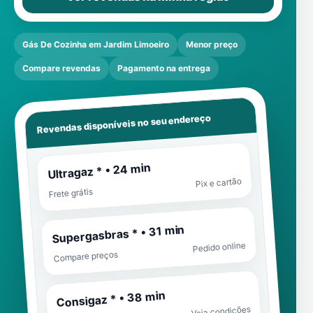
Gás De Cozinha em Jardim Limoeiro
Menor preço
Compare revendas
Pagamento na entrega
Revendas disponíveis no seu endereço
Ultragaz * • 24 min
Pix e cartão
Frete grátis
Supergasbras * • 31 min
Pedido online
Compare preços
Consigaz * • 38 min
Veja condições