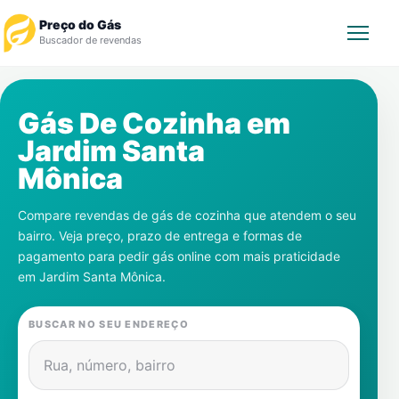
Preço do Gás
Buscador de revendas
Rastrear Pedido
Gás De Cozinha em
Jardim Santa
Revendedor
Mônica
Notícias
Compare revendas de gás de cozinha que atendem o seu
bairro. Veja preço, prazo de entrega e formas de
Cadastre-se
pagamento para pedir gás online com mais praticidade
em
Jardim Santa Mônica
.
Gás
BUSCAR NO SEU ENDEREÇO
Contatos
Rua, número, bairro