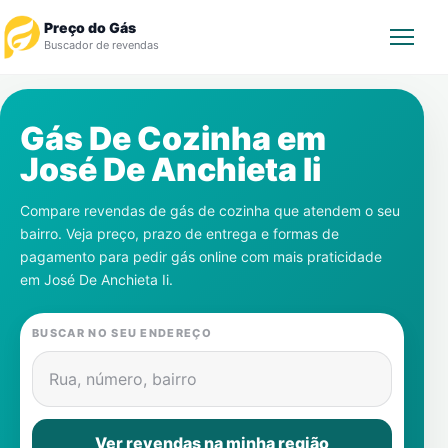
Preço do Gás
Buscador de revendas
Rastrear Pedido
Gás De Cozinha em
José De Anchieta Ii
Revendedor
Compare revendas de gás de cozinha que atendem o seu
Notícias
bairro. Veja preço, prazo de entrega e formas de
pagamento para pedir gás online com mais praticidade
Cadastre-se
em
José De Anchieta Ii
.
Gás
BUSCAR NO SEU ENDEREÇO
Contatos
Rua, número, bairro
Ver revendas na minha região