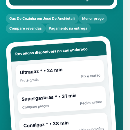
Gás De Cozinha em José De Anchieta Ii
Menor preço
Compare revendas
Pagamento na entrega
Revendas disponíveis no seu endereço
Ultragaz * • 24 min
Pix e cartão
Frete grátis
Supergasbras * • 31 min
Pedido online
Compare preços
Consigaz * • 38 min
Veja condições