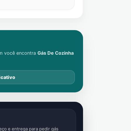
im você encontra
Gás De Cozinha
icativo
ço e entrega para pedir gás