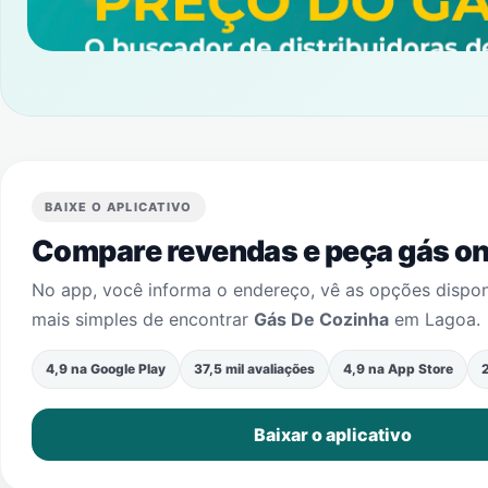
BAIXE O APLICATIVO
Compare revendas e peça gás onl
No app, você informa o endereço, vê as opções dispo
mais simples de encontrar
Gás De Cozinha
em
Lagoa
.
4,9 na Google Play
37,5 mil avaliações
4,9 na App Store
2
Baixar o aplicativo