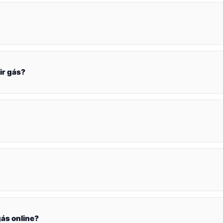
ir gás?
ás online?