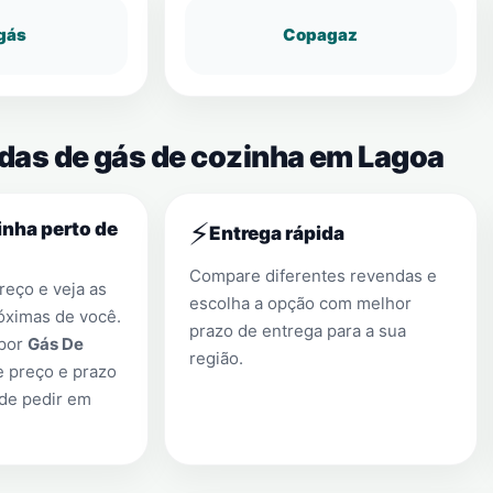
gás
Copagaz
ndas de gás de cozinha em Lagoa
⚡
nha perto de
Entrega rápida
Compare diferentes revendas e
eço e veja as
escolha a opção com melhor
óximas de você.
prazo de entrega para a sua
 por
Gás De
região.
e preço e prazo
 de pedir em