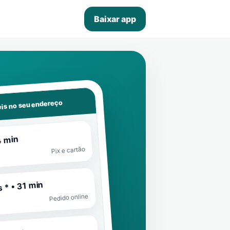
Baixar app
is no seu endereço
4 min
Pix e cartão
 * • 31 min
Pedido online