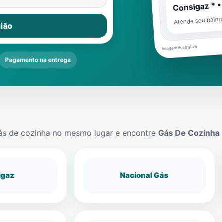
Consigaz * •
Atende seu bairr
ião
Imagem ilustrativa
Pagamento na entrega
ás de cozinha no mesmo lugar e encontre
Gás De Cozinha
igaz
Nacional Gás