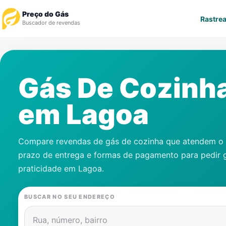
Preço do Gás
Rastrea
Buscador de revendas
Rastrear Pedido
Gás De Cozinh
Revendedor
em
Lagoa
Notícias
Cadastre-se
Compare revendas de gás de cozinha que atendem o s
prazo de entrega e formas de pagamento para pedir 
Gás
praticidade em
Lagoa
.
Contatos
BUSCAR NO SEU ENDEREÇO
Rua, número, bairro