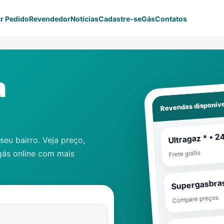
r Pedido
Revendedor
Notícias
Cadastre-se
Gás
Contatos
a
Revendas disponíve
Ultragaz * • 2
eu bairro. Veja preço,
gás online com mais
Frete grátis
Supergasbras
Compare preços