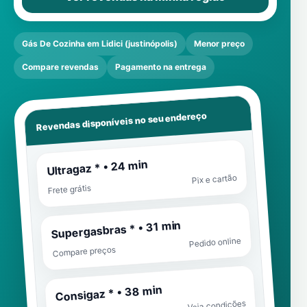
Gás De Cozinha em Lidici (justinópolis)
Menor preço
Compare revendas
Pagamento na entrega
Revendas disponíveis no seu endereço
Ultragaz * • 24 min
Pix e cartão
Frete grátis
Supergasbras * • 31 min
Pedido online
Compare preços
Consigaz * • 38 min
Veja condições