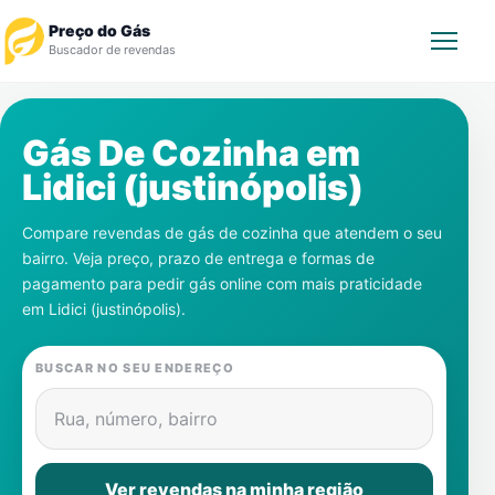
Preço do Gás
Buscador de revendas
Rastrear Pedido
Gás De Cozinha em
Lidici (justinópolis)
Revendedor
Compare revendas de gás de cozinha que atendem o seu
Notícias
bairro. Veja preço, prazo de entrega e formas de
pagamento para pedir gás online com mais praticidade
Cadastre-se
em
Lidici (justinópolis)
.
Gás
BUSCAR NO SEU ENDEREÇO
Contatos
Rua, número, bairro
Ver revendas na minha região