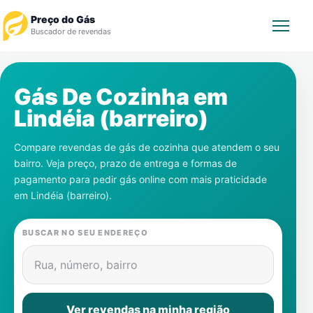
Preço do Gás
Buscador de revendas
Rastrear Pedido
Gás De Cozinha em
Lindéia (barreiro)
Revendedor
Compare revendas de gás de cozinha que atendem o seu
Notícias
bairro. Veja preço, prazo de entrega e formas de
pagamento para pedir gás online com mais praticidade
Cadastre-se
em
Lindéia (barreiro)
.
Gás
BUSCAR NO SEU ENDEREÇO
Contatos
Rua, número, bairro
Ver revendas na minha região