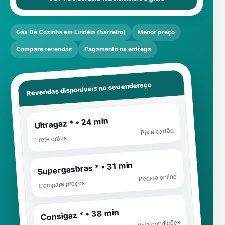
Gás De Cozinha em Lindéia (barreiro)
Menor preço
Compare revendas
Pagamento na entrega
Revendas disponíveis no seu endereço
Ultragaz * • 24 min
Pix e cartão
Frete grátis
Supergasbras * • 31 min
Pedido online
Compare preços
Consigaz * • 38 min
Veja condições