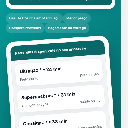
Gás De Cozinha em Manhuaçu
Menor preço
Compare revendas
Pagamento na entrega
Revendas disponíveis no seu endereço
Ultragaz * • 24 min
Pix e cartão
Frete grátis
Supergasbras * • 31 min
Pedido online
Compare preços
Consigaz * • 38 min
Veja condições