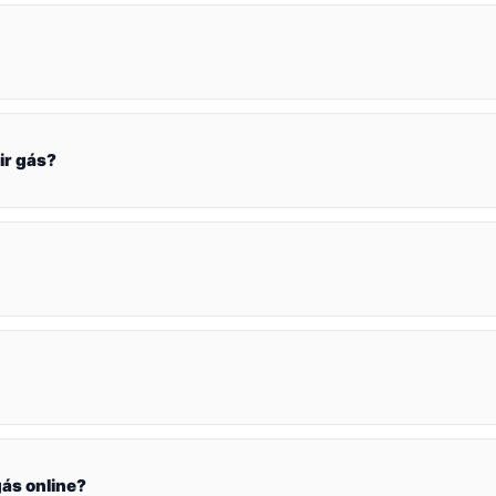
ir gás?
ás online?