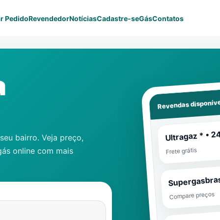
r Pedido
Revendedor
Notícias
Cadastre-se
Gás
Contatos
a
Revendas disponíve
Ultragaz * • 2
eu bairro. Veja preço,
gás online com mais
Frete grátis
Supergasbras
Compare preços