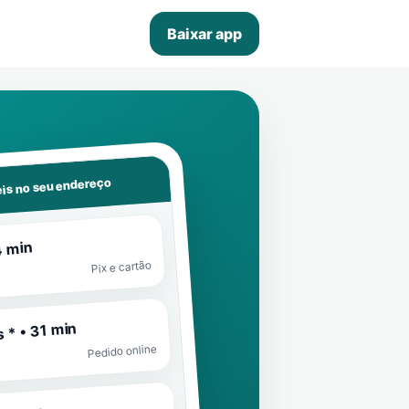
Baixar app
is no seu endereço
4 min
Pix e cartão
 * • 31 min
Pedido online