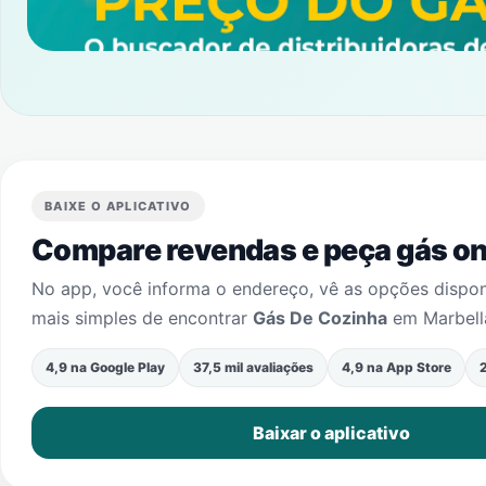
BAIXE O APLICATIVO
Compare revendas e peça gás onl
No app, você informa o endereço, vê as opções dispo
mais simples de encontrar
Gás De Cozinha
em
Marbell
4,9 na Google Play
37,5 mil avaliações
4,9 na App Store
2
Baixar o aplicativo