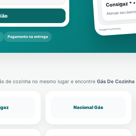
Consigaz * •
Atende seu bairr
ião
Imagem ilustrativa
s
Pagamento na entrega
ás de cozinha no mesmo lugar e encontre
Gás De Cozinha
igaz
Nacional Gás