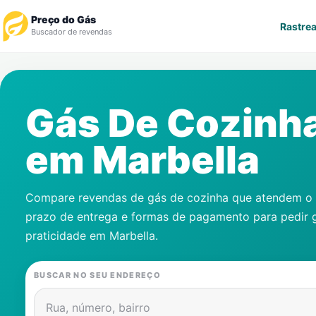
Preço do Gás
Rastrea
Buscador de revendas
Rastrear Pedido
Gás De Cozinh
Revendedor
em
Marbella
Notícias
Cadastre-se
Compare revendas de gás de cozinha que atendem o s
prazo de entrega e formas de pagamento para pedir 
Gás
praticidade em
Marbella
.
Contatos
BUSCAR NO SEU ENDEREÇO
Rua, número, bairro