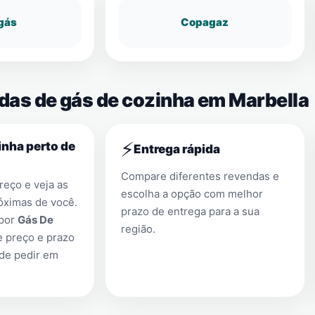
gás
Copagaz
ndas de gás de cozinha em Marbella
⚡
nha perto de
Entrega rápida
Compare diferentes revendas e
eço e veja as
escolha a opção com melhor
óximas de você.
prazo de entrega para a sua
 por
Gás De
região.
e preço e prazo
 de pedir em