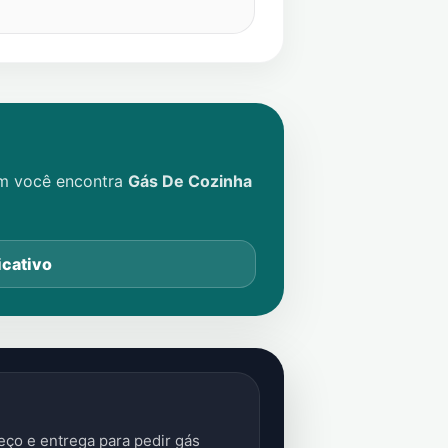
im você encontra
Gás De Cozinha
icativo
ço e entrega para pedir gás