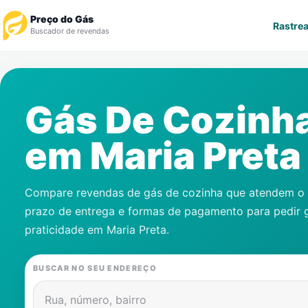
Preço do Gás
Rastrea
Buscador de revendas
Rastrear Pedido
Gás De Cozinh
Revendedor
em
Maria Preta
Notícias
Cadastre-se
Compare revendas de gás de cozinha que atendem o s
prazo de entrega e formas de pagamento para pedir 
Gás
praticidade em
Maria Preta
.
Contatos
BUSCAR NO SEU ENDEREÇO
Rua, número, bairro