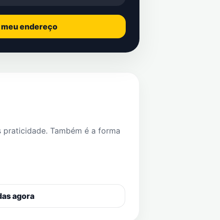
o meu endereço
s praticidade. Também é a forma
das agora