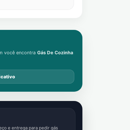
im você encontra
Gás De Cozinha
icativo
ço e entrega para pedir gás