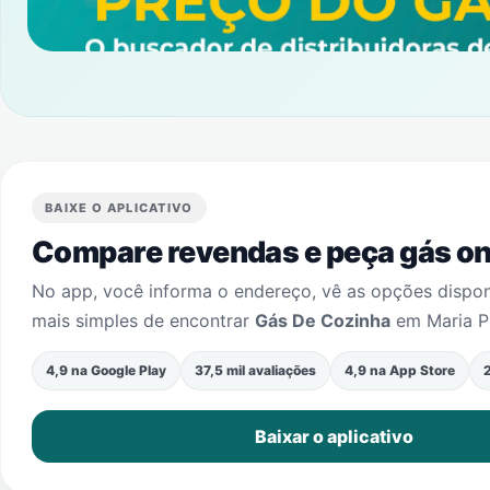
BAIXE O APLICATIVO
Compare revendas e peça gás onl
No app, você informa o endereço, vê as opções dispo
mais simples de encontrar
Gás De Cozinha
em
Maria P
4,9 na Google Play
37,5 mil avaliações
4,9 na App Store
2
Baixar o aplicativo