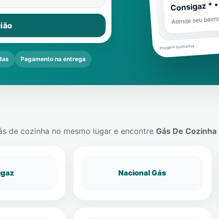
Consigaz * •
Atende seu bairr
ião
Imagem ilustrativa
das
Pagamento na entrega
ás de cozinha no mesmo lugar e encontre
Gás De Cozinha
igaz
Nacional Gás