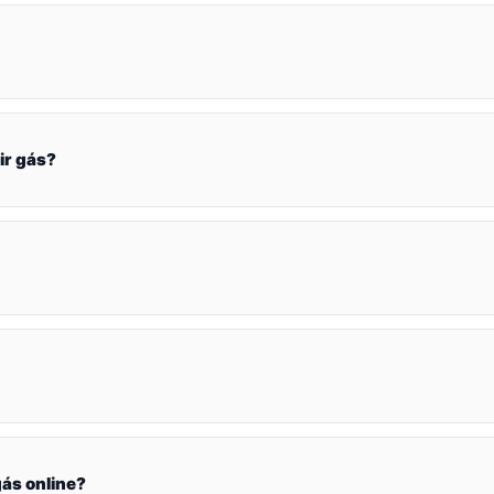
ir gás?
ás online?