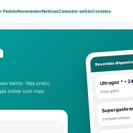
r Pedido
Revendedor
Notícias
Cadastre-se
Gás
Contatos
a
Revendas disponíve
Ultragaz * • 2
eu bairro. Veja preço,
gás online com mais
Frete grátis
Supergasbras
Compare preços