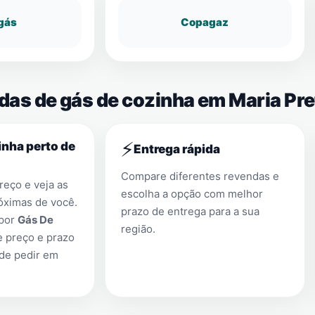
gás
Copagaz
das de gás de cozinha em Maria Pre
⚡
nha perto de
Entrega rápida
Compare diferentes revendas e
eço e veja as
escolha a opção com melhor
óximas de você.
prazo de entrega para a sua
 por
Gás De
região.
e preço e prazo
 de pedir em