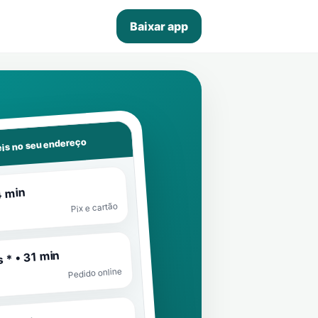
Baixar app
is no seu endereço
4 min
Pix e cartão
 * • 31 min
Pedido online