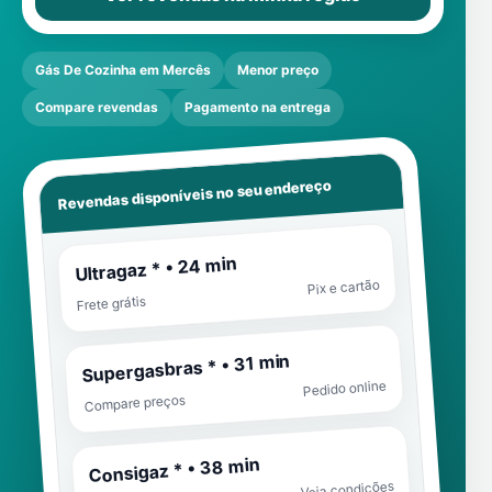
Gás De Cozinha em Mercês
Menor preço
Compare revendas
Pagamento na entrega
Revendas disponíveis no seu endereço
Ultragaz * • 24 min
Pix e cartão
Frete grátis
Supergasbras * • 31 min
Pedido online
Compare preços
Consigaz * • 38 min
Veja condições