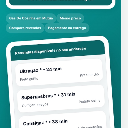
Gás De Cozinha em Mutuá
Menor preço
Compare revendas
Pagamento na entrega
Revendas disponíveis no seu endereço
Ultragaz * • 24 min
Pix e cartão
Frete grátis
Supergasbras * • 31 min
Pedido online
Compare preços
Consigaz * • 38 min
Veja condições